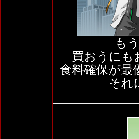
も
買おうにも
食料確保が最
それ